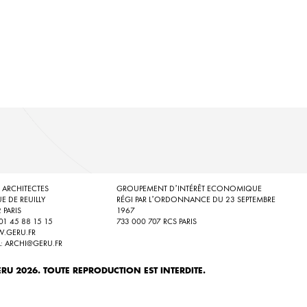
 ARCHITECTES
GROUPEMENT D’INTÉRÊT ECONOMIQUE
UE DE REUILLY
RÉGI PAR L’ORDONNANCE DU 23 SEPTEMBRE
 PARIS
1967
: 01 45 88 15 15
733 000 707 RCS PARIS
.GERU.FR
L: ARCHI@GERU.FR
RU 2026. TOUTE REPRODUCTION EST INTERDITE.