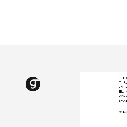
GERU
111 R
75012
TÉL. 
WWW
EMAI
© GE