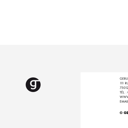
GERU
111 R
75012
TÉL. 
WWW
EMAI
© GE