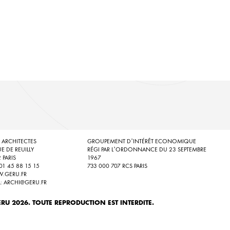
 ARCHITECTES
GROUPEMENT D’INTÉRÊT ECONOMIQUE
UE DE REUILLY
RÉGI PAR L’ORDONNANCE DU 23 SEPTEMBRE
 PARIS
1967
: 01 45 88 15 15
733 000 707 RCS PARIS
.GERU.FR
L: ARCHI@GERU.FR
RU 2026. TOUTE REPRODUCTION EST INTERDITE.