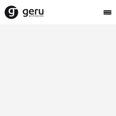
Maître d’ouvrage : Vinci Immobilier
Programme : réalisation de 123 logements collectifs dont 74 en accession et 49 locatifs
sociaux